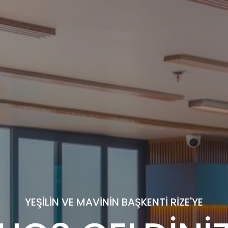
YEŞİLİN VE MAVİNİN BAŞKENTİ RİZE'YE